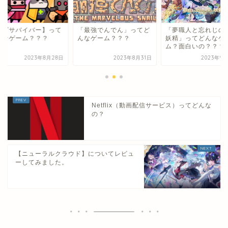
ダダサバイバー】って
「最強でんでん」ってど
「夢職人と忘れじの
んなゲーム？？？
んなゲーム？？？
妖精」ってどんなゲ
ム？面白いの？？？
2023年8月28日
2023年8月31日
2023年9
Netflix（動画配信サービス）ってどんな
の？
【ニューラルクラウド】についてレビュ
ーしてみました。