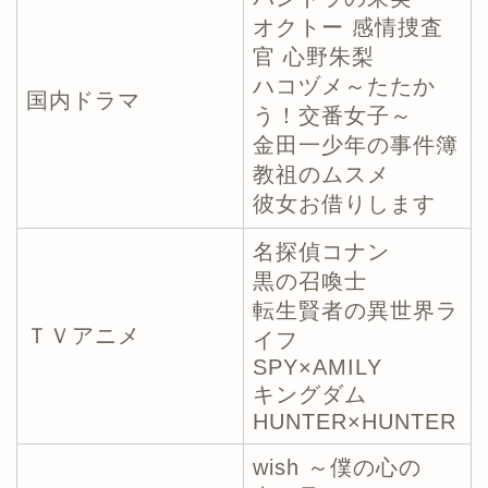
オクトー 感情捜査
官 心野朱梨
ハコヅメ～たたか
国内ドラマ
う！交番女子～
金田一少年の事件簿
教祖のムスメ
彼女お借りします
名探偵コナン
黒の召喚士
転生賢者の異世界ラ
ＴＶアニメ
イフ
SPY×AMILY
キングダム
HUNTER×HUNTER
wish ～僕の心の