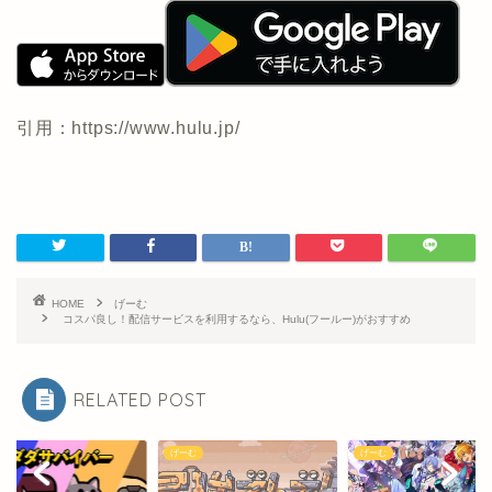
引用：https://www.hulu.jp/
HOME
げーむ
コスパ良し！配信サービスを利用するなら、Hulu(フールー)がおすすめ
RELATED POST
む
げーむ
げーむ