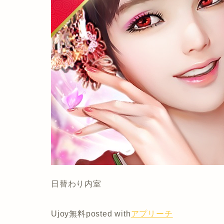
日替わり内室
Ujoy
無料
posted with
アプリーチ